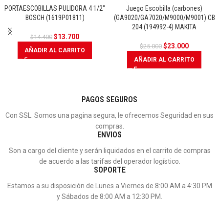
PORTAESCOBILLAS PULIDORA 4 1/2″
Juego Escobilla (carbones)
BOSCH (1619P01811)
(GA9020/GA7020/M9000/M9001) CB
OFERTA
OFERTA
204 (194992-4) MAKITA
$
13.700
$
14.400
$
23.000
$
25.000
AÑADIR AL CARRITO
AÑADIR AL CARRITO
PAGOS SEGUROS
Con SSL. Somos una pagina segura, le ofrecemos Seguridad en sus
compras.
ENVIOS
Son a cargo del cliente y serán liquidados en el carrito de compras
de acuerdo a las tarifas del operador logístico.
SOPORTE
Estamos a su disposición de Lunes a Viernes de 8:00 AM a 4:30 PM
y Sábados de 8:00 AM a 12:30 PM.