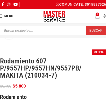
COMUNÍCATE: 3015537526
0
MENU
$
BUSCAR
Click para ampliar
OFERTA
Rodamiento 607
P/9557HP/9557HN/9557PB/
MAKITA (210034-7)
$
5.800
$
6.100
Rodamiento