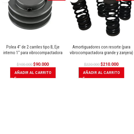
Polea 4″ de 2 carriles tipo B, Eje
Amortiguadores con resorte (para
interno 1″ para vibrocompactadora
vibrocompactadora grande y zanjera)
$
90.000
$
210.000
$
100.000
$
220.000
AÑADIR AL CARRITO
AÑADIR AL CARRITO