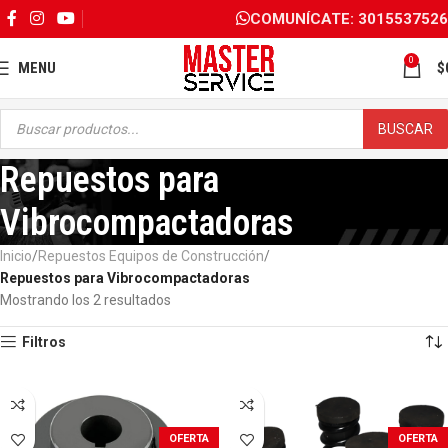
COMUNÍCATE: 3015537526
0
MENU
$
BUSCAR
Repuestos para
Vibrocompactadoras
Inicio
Repuestos Equipos de Construcción
Repuestos para Vibrocompactadoras
Mostrando los 2 resultados
Filtros
OFERTA
OFERTA