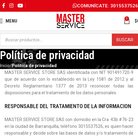
COMUNÍCATE: 3015537526
0
MENU
$
BUSCAR
Política de privacidad
Inicio
Política de privacidad
MASTER SERVICE STORE SAS identificada con NIT 901491720-9
que de acuerdo con lo establecido en la Ley 1581 de 2012 y al
Decreto Reglamentario 1377 de 2013 reconocer todas las
disposiciones para el tratamiento de los datos personales.
RESPONSABLE DEL TRATAMIENTO DE LA INFORMACION
MASTER SERVICE STORE SAS con domicilio en la Cra. 43b #76-23
en la ciudad de Barranquilla, teléfono 3015537526, es quien hacer
responsable y decide sobre las bases de datos y/o tratamiento de