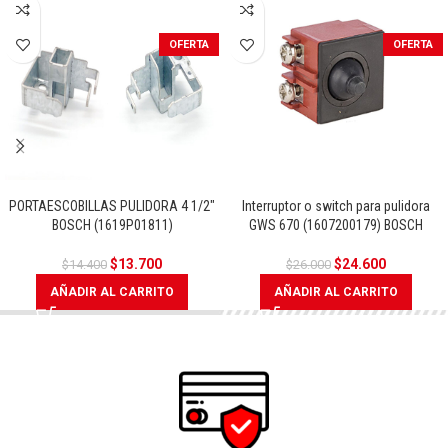
OFERTA
OFERTA
PORTAESCOBILLAS PULIDORA 4 1/2″
Interruptor o switch para pulidora
BOSCH (1619P01811)
GWS 670 (1607200179) BOSCH
$
13.700
$
24.600
$
14.400
$
26.000
AÑADIR AL CARRITO
AÑADIR AL CARRITO