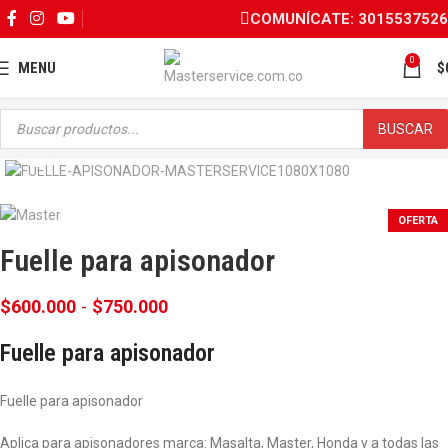
COMUNÍCATE: 3015537526
0
MENU
$
BUSCAR
Click para ampliar
OFERTA
Fuelle para apisonador
$
600.000
-
$
750.000
Fuelle para apisonador
Fuelle para apisonador
Aplica para apisonadores marca: Masalta, Master, Honda y a todas las