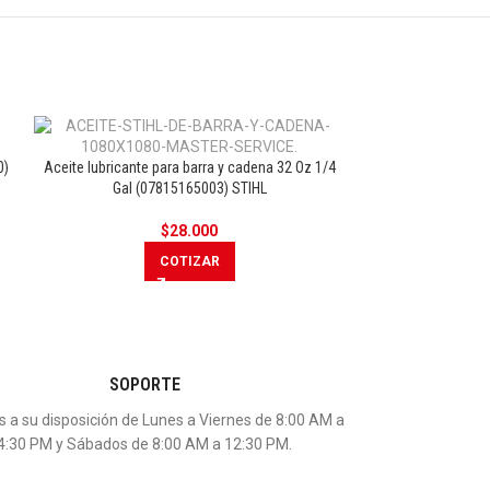
0)
Aceite lubricante para barra y cadena 32 Oz 1/4
Filtro de air
Gal (07815165003) STIHL
(411
$
28.000
COTIZAR
SOPORTE
 a su disposición de Lunes a Viernes de 8:00 AM a
4:30 PM y Sábados de 8:00 AM a 12:30 PM.