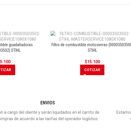
stible guadañadoras
Filtro de combustible motosierras (0000350350
03502) STIHL
STIHL
5.100
$
15.100
TIZAR
COTIZAR
ENVIOS
n a cargo del cliente y serán liquidados en el carrito de
Estamos
ompras de acuerdo a las tarifas del operador logístico.