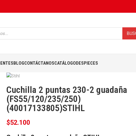
BUS
IENTES
BLOG
CONTÁCTANOS
CATÁLOGO
DESPIECES
Cuchilla 2 puntas 230-2 guadaña
(FS55/120/235/250)
(40017133805)STIHL
$
52.100