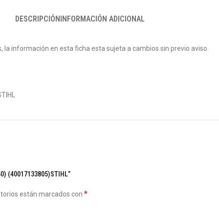
DESCRIPCIÓN
INFORMACIÓN ADICIONAL
 la información en esta ficha esta sujeta a cambios sin previo aviso.
STIHL
250) (40017133805)STIHL”
*
atorios están marcados con