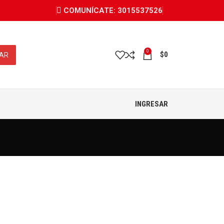
COMUNÍCATE: 3015537526
0
$
0
AR
INGRESAR