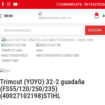
COMUNÍCATE: 3015537526
0
MENU
$
BUSCAR
Click para ampliar
Trimcut (YOYO) 32-2 guadaña
(FS55/120/250/235)
(40027102198)STIHL