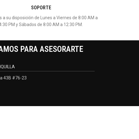
SOPORTE
 a su disposición de Lunes a Viernes de 8:00 AM a
4:30 PM y Sábados de 8:00 AM a 12:30 PM.
AMOS PARA ASESORARTE
QUILLA
a 43B #76-23
Desarrollado por:
Negocios Digitales