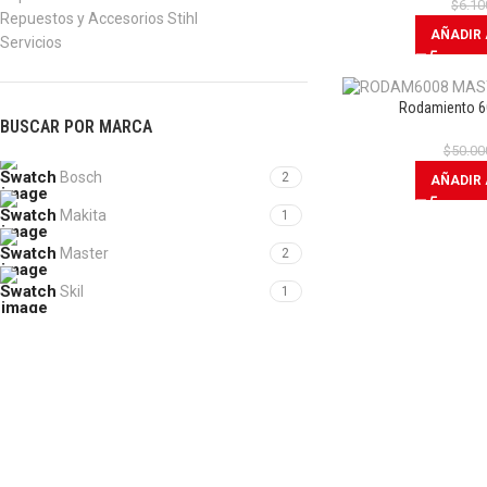
$
6.10
Repuestos y Accesorios Stihl
AÑADIR 
Servicios
Rodamiento 6
BUSCAR POR MARCA
$
50.00
Bosch
2
AÑADIR 
Makita
1
Master
2
Skil
1