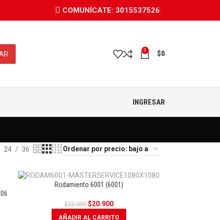
COMUNÍCATE: 3015537526
0
$
0
AR
INGRESAR
24
36
Rodamiento 6001 (6001)
006
A
OFERTA
$
20.900
$
22.000
AÑADIR AL CARRITO