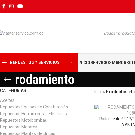
REPUESTOS Y SERVICIOS
INICIO
SERVICIOS
MARCAS
CL
rodamiento
CATEGORÍAS
Inicio
Productos eti
Aceites
Repuestos Equipos de Construcción
Repuestos Herramientas Eléctricas
Rodamiento 607 P/
Repuestos Motobombas
MAKITA
Repuestos Motores
Repuestos Plantas Eléctricas