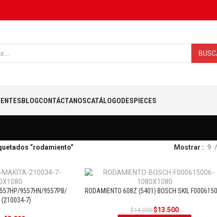
BUSC
IENTES
BLOG
CONTÁCTANOS
CATÁLOGO
DESPIECES
quetados “rodamiento”
Mostrar
9
9557HP/9557HN/9557PB/
RODAMIENTO 608Z (5401) BOSCH SKIL F000615
OFERTA
OFERT
 (210034-7)
$
13.500
$
14.200