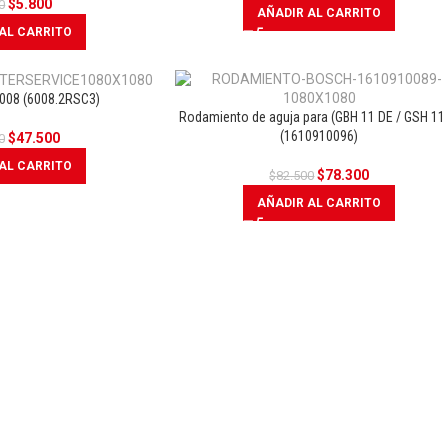
$
5.800
0
AÑADIR AL CARRITO
AL CARRITO
008 (6008.2RSC3)
Rodamiento de aguja para (GBH 11 DE / GSH 11 
OFERTA
OFERT
(1610910096)
$
47.500
0
AL CARRITO
$
78.300
$
82.500
AÑADIR AL CARRITO