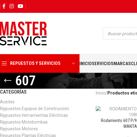
REPUESTOS Y SERVICIOS
INICIO
SERVICIOS
MARCAS
CL
607
CATEGORÍAS
Inicio
Productos eti
Aceites
Repuestos Equipos de Construcción
Repuestos Herramientas Eléctricas
Rodamiento 607 P/
Repuestos Motobombas
MAKITA
Repuestos Motores
Repuestos Plantas Eléctricas