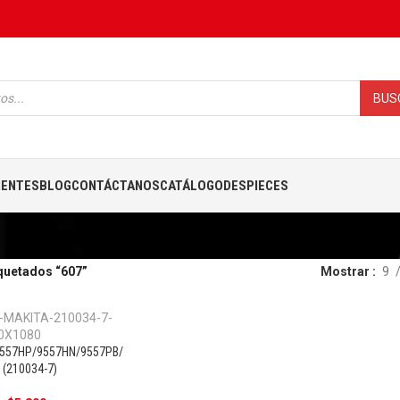
BUS
IENTES
BLOG
CONTÁCTANOS
CATÁLOGO
DESPIECES
quetados “607”
Mostrar
9
9557HP/9557HN/9557PB/
OFERTA
 (210034-7)