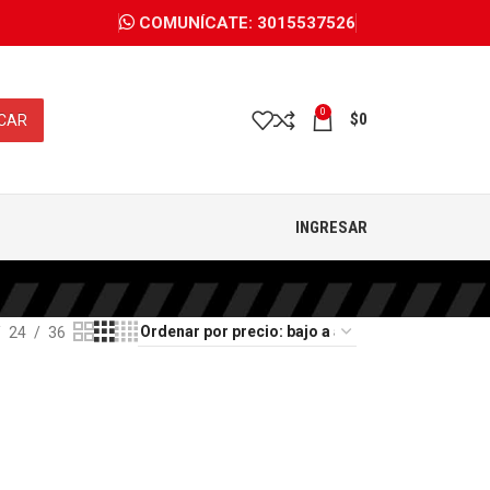
COMUNÍCATE: 3015537526
0
$
0
CAR
INGRESAR
24
36