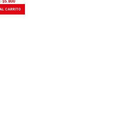
$
5.800
0
AL CARRITO