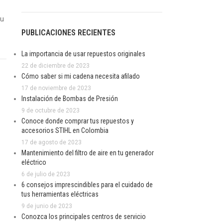
su
PUBLICACIONES RECIENTES
La importancia de usar repuestos originales
22 de diciembre de 2023
Cómo saber si mi cadena necesita afilado
17 de noviembre de 2023
Instalación de Bombas de Presión
9 de octubre de 2023
Conoce donde comprar tus repuestos y
accesorios STIHL en Colombia
17 de agosto de 2023
Mantenimiento del filtro de aire en tu generador
eléctrico
6 de julio de 2023
6 consejos imprescindibles para el cuidado de
tus herramientas eléctricas
9 de junio de 2023
Conozca los principales centros de servicio