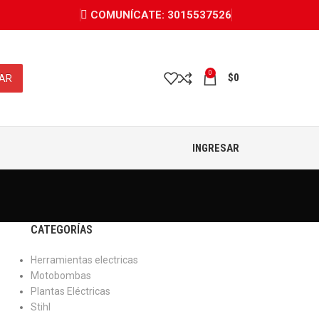
COMUNÍCATE: 3015537526
0
$
0
AR
INGRESAR
CATEGORÍAS
Herramientas electricas
Motobombas
Plantas Eléctricas
Stihl