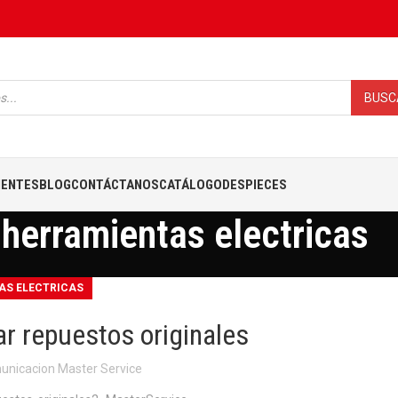
BUSC
IENTES
BLOG
CONTÁCTANOS
CATÁLOGO
DESPIECES
 herramientas electricas
AS ELECTRICAS
ar repuestos originales
unicacion Master Service