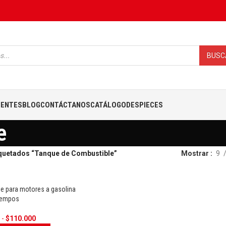
BUSC
IENTES
BLOG
CONTÁCTANOS
CATÁLOGO
DESPIECES
e
quetados “Tanque de Combustible”
Mostrar
9
e para motores a gasolina
tiempos
OFERTA
0
-
$
110.000