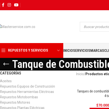
REPUESTOS Y SERVICIOS
INICIO
SERVICIOS
MARCAS
CL
Tanque de Combustibl
CATEGORÍAS
Inicio
Productos eti
Aceites
Repuestos Equipos de Construcción
Tanques de combustibl
Repuestos Herramientas Eléctricas
4 
Repuestos Motobombas
Repuestos Motores
$
70.00
Repuestos Plantas Eléctricas