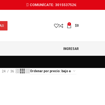
COMUNÍCATE: 3015537526
0
$
0
AR
INGRESAR
24
36