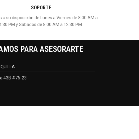
SOPORTE
 a su disposición de Lunes a Viernes de 8:00 AM a
4:30 PM y Sábados de 8:00 AM a 12:30 PM.
AMOS PARA ASESORARTE
QUILLA
a 43B #76-23
Desarrollado por:
Negocios Digitales