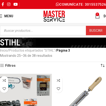
COMUNÍCATE: 3015537526
0
MENU
$
BUSCAR
STIHL
Inicio
Productos etiquetados “STIHL”
Página 4
Mostrando 37–38 de 38 resultados
Filtros