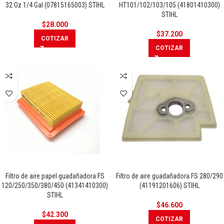
32 Oz 1/4 Gal (07815165003) STIHL
HT101/102/103/105 (41801410300)
STIHL
$
28.000
$
37.200
COTIZAR
COTIZAR
Filtro de aire papel guadañadora FS
Filtro de aire guadañadora FS 280/290
120/250/350/380/450 (41341410300)
(41191201606) STIHL
STIHL
$
46.600
$
42.300
COTIZAR