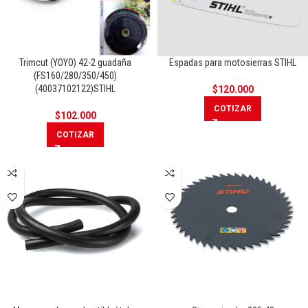
Trimcut (YOYO) 42-2 guadaña
Espadas para motosierras STIHL
(FS160/280/350/450)
(40037102122)STIHL
$
120.000
COTIZAR
$
102.000
COTIZAR