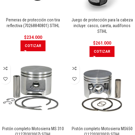
Perneras de protección con tira
Juego de protección para la cabeza
reflectiva (70268840801) STIHL
incluye: casco, careta, audífonos
STIHL
$
234.000
$
261.000
COTIZAR
COTIZAR
Pistón completo Motosierra MS 310
Pistón completo Motosierra MS650
(11270302007) STIHL
(11220302003) STIHL