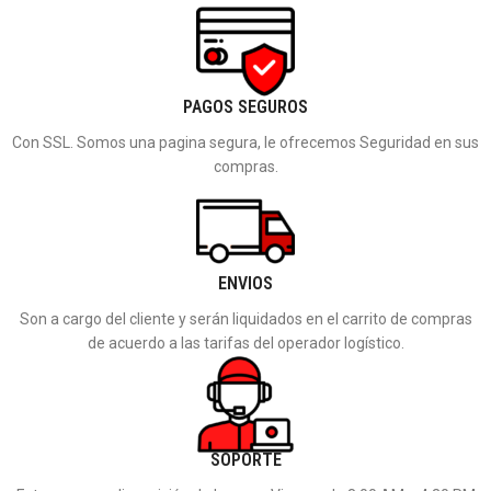
Cigüeñal sopladora BR600
Cilindro completo motosierra MS 660
(42820300411) STIHL
(11220201211) STIHL
$
780.000
$
905.000
COTIZAR
COTIZAR
PAGOS SEGUROS
Con SSL. Somos una pagina segura, le ofrecemos Seguridad en sus