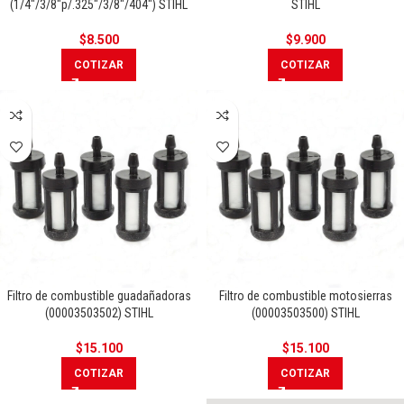
(1/4″/3/8″p/.325″/3/8″/404″) STIHL
STIHL
$
8.500
$
9.900
COTIZAR
COTIZAR
Filtro de combustible guadañadoras
Filtro de combustible motosierras
(00003503502) STIHL
(00003503500) STIHL
$
15.100
$
15.100
COTIZAR
COTIZAR