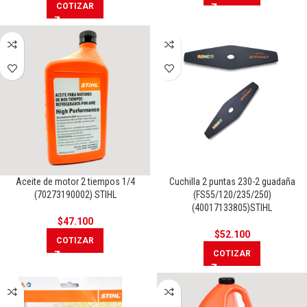
COTIZAR
Aceite de motor 2 tiempos 1/4
Cuchilla 2 puntas 230-2 guadaña
(70273190002) STIHL
(FS55/120/235/250)
(40017133805)STIHL
$
47.100
$
52.100
COTIZAR
COTIZAR