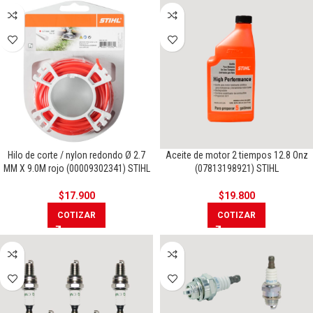
Hilo de corte / nylon redondo Ø 2.7
Aceite de motor 2 tiempos 12.8 Onz
MM X 9.0M rojo (00009302341) STIHL
(07813198921) STIHL
$
17.900
$
19.800
COTIZAR
COTIZAR