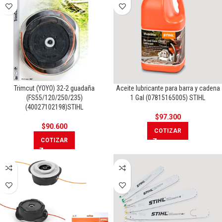
Trimcut (YOYO) 32-2 guadaña
Aceite lubricante para barra y cadena
(FS55/120/250/235)
1 Gal (07815165005) STIHL
(40027102198)STIHL
$
97.300
$
90.600
COTIZAR
COTIZAR