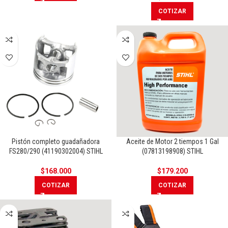
COTIZAR
Pistón completo guadañadora
Aceite de Motor 2 tiempos 1 Gal
FS280/290 (41190302004) STIHL
(07813198908) STIHL
$
168.000
$
179.200
COTIZAR
COTIZAR