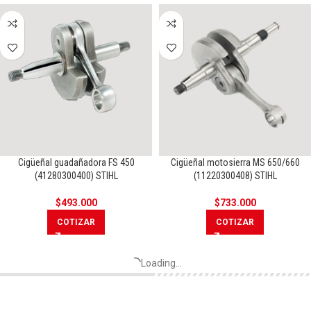
Cigüeñal guadañadora FS 450
Cigüeñal motosierra MS 650/660
(41280300400) STIHL
(11220300408) STIHL
$
493.000
$
733.000
COTIZAR
COTIZAR