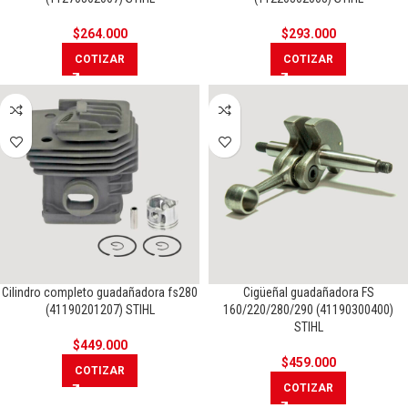
$
264.000
$
293.000
COTIZAR
COTIZAR
Cilindro completo guadañadora fs280
Cigüeñal guadañadora FS
(41190201207) STIHL
160/220/280/290 (41190300400)
STIHL
$
449.000
$
459.000
COTIZAR
COTIZAR