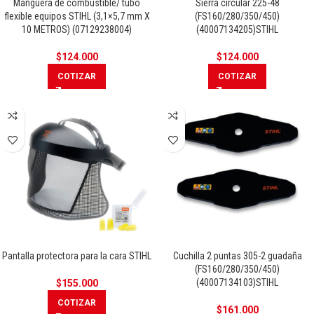
Manguera de combustible/ tubo
Sierra circular 225-48
flexible equipos STIHL (3,1×5,7 mm X
(FS160/280/350/450)
10 METROS) (07129238004)
(40007134205)STIHL
$
124.000
$
124.000
COTIZAR
COTIZAR
Pantalla protectora para la cara STIHL
Cuchilla 2 puntas 305-2 guadaña
(FS160/280/350/450)
(40007134103)STIHL
$
155.000
COTIZAR
$
161.000