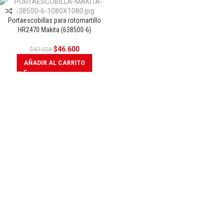
Portaescobillas para rotomartillo
OFERTA
HR2470 Makita (638500-6)
$
46.600
$
49.028
AÑADIR AL CARRITO