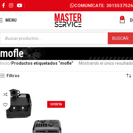
COMUNÍCATE: 3015537526
0
MENU
$
BUSCAR
mofle
Inicio
Productos etiquetados “mofle”
Mostrando el único resultado
Filtros
OFERTA