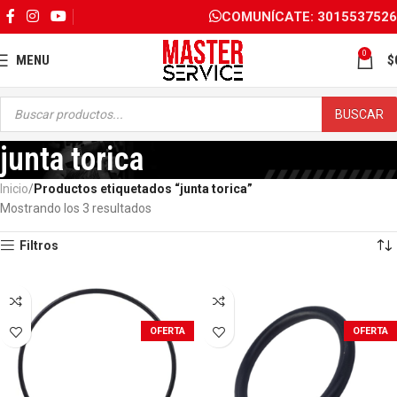
COMUNÍCATE: 3015537526
0
MENU
$
BUSCAR
junta torica
Inicio
Productos etiquetados “junta torica”
Mostrando los 3 resultados
Filtros
OFERTA
OFERTA