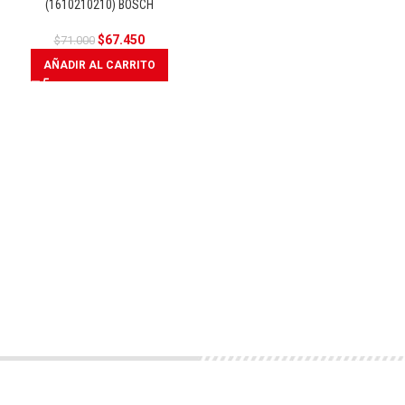
(1610210210) BOSCH
$
67.450
$
71.000
AÑADIR AL CARRITO