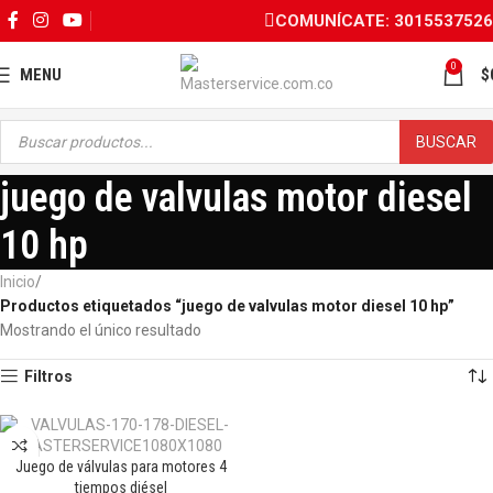
COMUNÍCATE: 3015537526
0
MENU
$
BUSCAR
juego de valvulas motor diesel
10 hp
Inicio
Productos etiquetados “juego de valvulas motor diesel 10 hp”
Mostrando el único resultado
Filtros
Juego de válvulas para motores 4
OFERTA
tiempos diésel