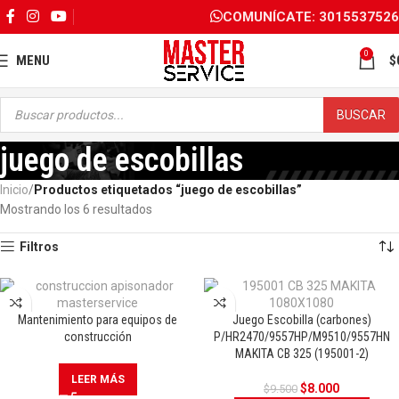
COMUNÍCATE: 3015537526
0
MENU
$
BUSCAR
juego de escobillas
Inicio
Productos etiquetados “juego de escobillas”
Mostrando los 6 resultados
Filtros
Mantenimiento para equipos de
Juego Escobilla (carbones)
OFERTA
construcción
P/HR2470/9557HP/M9510/9557HN
MAKITA CB 325 (195001-2)
LEER MÁS
$
8.000
$
9.500