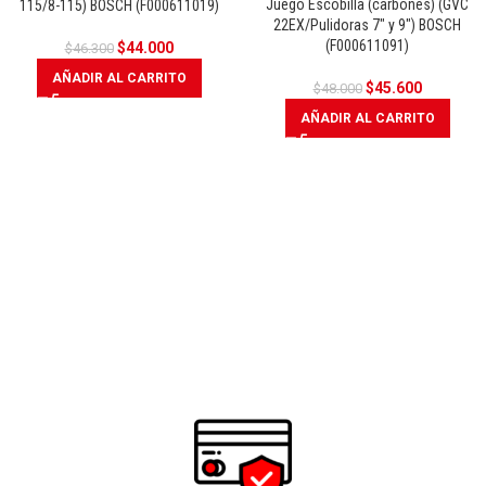
Juego Escobilla (carbones) (GVC
115/8-115) BOSCH (F000611019)
OFERTA
OFERTA
22EX/Pulidoras 7″ y 9″) BOSCH
(F000611091)
$
44.000
$
46.300
AÑADIR AL CARRITO
$
45.600
$
48.000
AÑADIR AL CARRITO