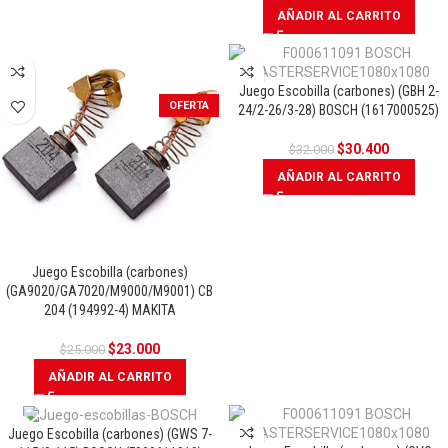
AÑADIR AL CARRITO
Juego Escobilla (carbones) (GBH 2-
OFERTA
OFERTA
24/2-26/3-28) BOSCH (1617000525)
$
30.400
$
32.000
AÑADIR AL CARRITO
Juego Escobilla (carbones)
(GA9020/GA7020/M9000/M9001) CB
204 (194992-4) MAKITA
$
23.000
$
25.000
AÑADIR AL CARRITO
Juego Escobilla (carbones) (GWS 7-