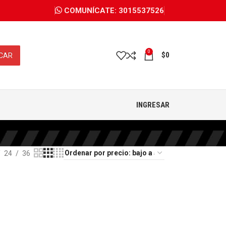
COMUNÍCATE: 3015537526
0
$
0
CAR
INGRESAR
24
36