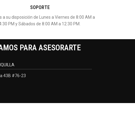
SOPORTE
 a su disposición de Lunes a Viernes de 8:00 AM a
4:30 PM y Sábados de 8:00 AM a 12:30 PM.
AMOS PARA ASESORARTE
QUILLA
a 43B #76-23
Desarrollado por:
Negocios Digitales