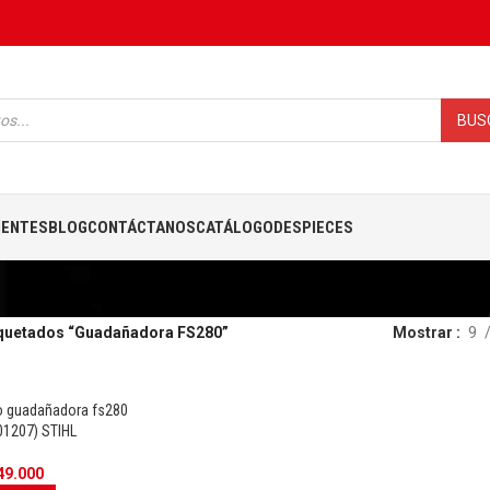
BUS
IENTES
BLOG
CONTÁCTANOS
CATÁLOGO
DESPIECES
iquetados “Guadañadora FS280”
Mostrar
9
to guadañadora fs280
01207) STIHL
49.000