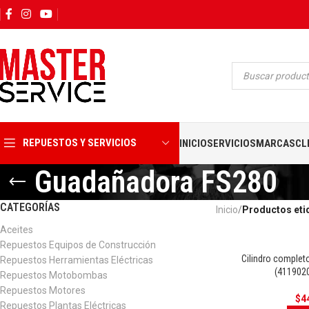
REPUESTOS Y SERVICIOS
INICIO
SERVICIOS
MARCAS
CL
Guadañadora FS280
CATEGORÍAS
Inicio
Productos et
Aceites
Repuestos Equipos de Construcción
Cilindro comple
Repuestos Herramientas Eléctricas
(411902
Repuestos Motobombas
Repuestos Motores
$
4
Repuestos Plantas Eléctricas