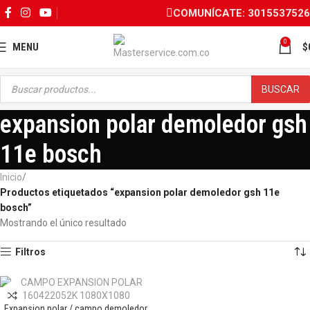
COMUNÍCATE: 3015537526
0
MENU
$
BUSCAR
expansion polar demoledor gsh
11e bosch
Inicio
Productos etiquetados “expansion polar demoledor gsh 11e
bosch”
Mostrando el único resultado
Filtros
Expansion polar / campo demoledor