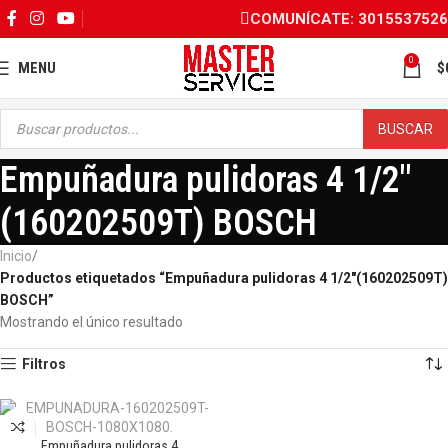
COMUNÍCATE: 3015537526
0
MENU
$
BUSCAR
Empuñadura pulidoras 4 1/2"
(160202509T) BOSCH
Inicio
Productos etiquetados “Empuñadura pulidoras 4 1/2"(160202509T)
BOSCH”
Mostrando el único resultado
Filtros
Empuñadura pulidoras 4