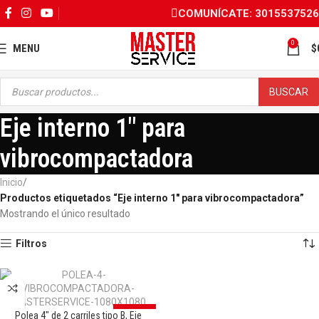
COMUNÍCATE: 3015537526
0
MENU
$
BUSCAR
Eje interno 1" para
vibrocompactadora
Inicio
Productos etiquetados “Eje interno 1" para vibrocompactadora”
Mostrando el único resultado
Filtros
OFERTA
Polea 4″ de 2 carriles tipo B, Eje