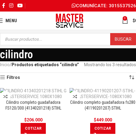
COMUNÍCATE: 3015537526
0
MENU
$
BUSCAR
cilindro
Inicio
Productos etiquetados “cilindro”
Mostrando los 3 resultados
Filtros
Cilindro completo guadañadora
Cilindro completo guadañadora fs280
FS120/300 (41340201218) STIHL
(41190201207) STIHL
$
206.000
$
449.000
COTIZAR
COTIZAR