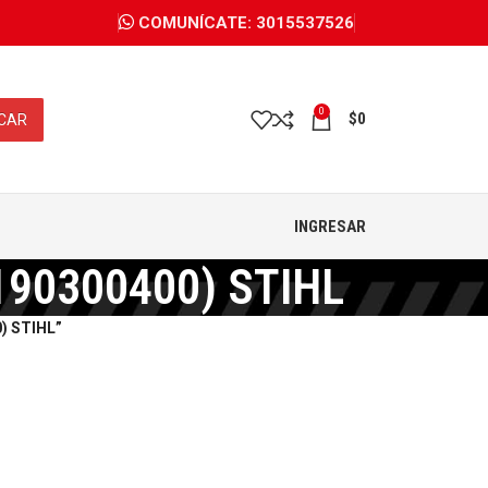
COMUNÍCATE: 3015537526
0
$
0
CAR
INGRESAR
1190300400) STIHL
) STIHL”