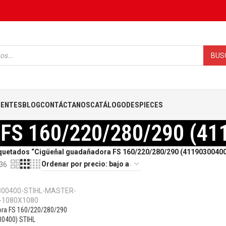
BUS
IENTES
BLOG
CONTÁCTANOS
CATÁLOGO
DESPIECES
 FS 160/220/280/290 (4
quetados “Cigüeñal guadañadora FS 160/220/280/290 (41190300400
36
ora FS 160/220/280/290
00400) STIHL