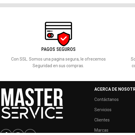
PAGOS SEGUROS
Con SSL. Somos una pagina segura, le ofrecemos
So
Seguridad en sus compras.
c
ACERCA DE NOSOT
Contáctanos
Servicios
Clientes
Marcas