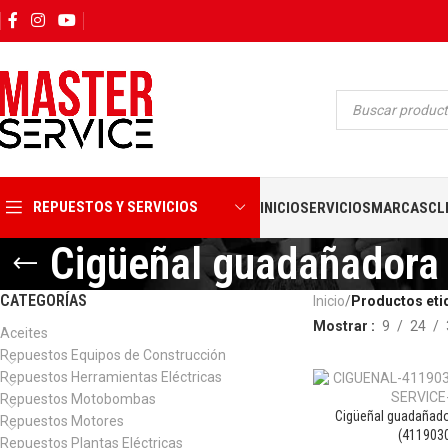
REPUESTOS Y SERVICIOS
INICIO
SERVICIOS
MARCAS
CL
Cigüeñal guadañadora
CATEGORÍAS
Inicio
Productos eti
Mostrar
9
24
Aceites
Repuestos Equipos de Construcción
Repuestos Herramientas Eléctricas
Repuestos Motobombas
Cigüeñal guadañad
Repuestos Motores
(411903
Repuestos Plantas Eléctricas