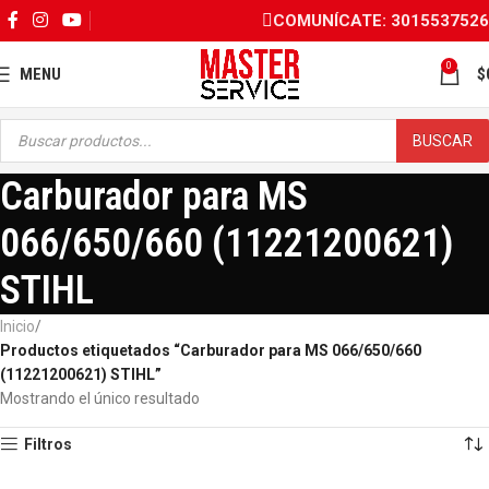
COMUNÍCATE: 3015537526
0
MENU
$
BUSCAR
Carburador para MS
066/650/660 (11221200621)
STIHL
Inicio
Productos etiquetados “Carburador para MS 066/650/660
(11221200621) STIHL”
Mostrando el único resultado
Filtros