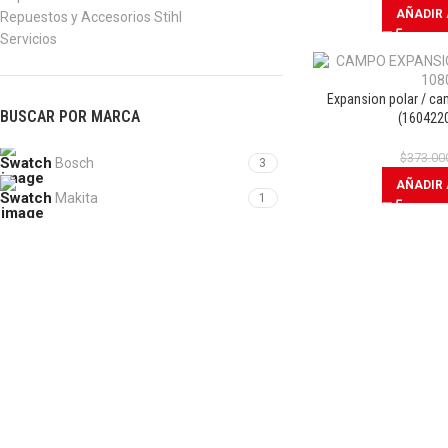
AÑADIR 
Repuestos y Accesorios Stihl
Servicios
Expansion polar / c
BUSCAR POR MARCA
(160422
$
373.00
Bosch
3
AÑADIR 
Makita
1