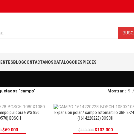
BUSC
IENTES
BLOG
CONTÁCTANOS
CATÁLOGO
DESPIECES
quetados “campo”
Mostrar
9
campo pulidora GWS 850
Expansion polar / campo rotomartillo GBH 2-2
0578) BOSCH
(1614220228) BOSCH
OFERTA
OFERT
$
69.000
$
102.000
8
$
113.000