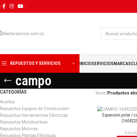
REPUESTOS Y SERVICIOS
INICIO
SERVICIOS
MARCAS
CL
campo
CATEGORÍAS
Inicio
Productos eti
Aceites
Repuestos Equipos de Construcción
Expansion polar / 
Repuestos Herramientas Eléctricas
(160422
Repuestos Motobombas
Repuestos Motores
$
76.39
Repuestos Plantas Eléctricas