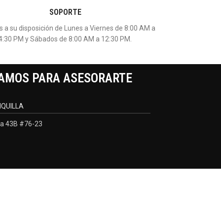
SOPORTE
 a su disposición de Lunes a Viernes de 8:00 AM a
4:30 PM y Sábados de 8:00 AM a 12:30 PM.
AMOS PARA ASESORARTE
QUILLA
a 43B #76-23
Desarrollado por:
Negocios Digitales