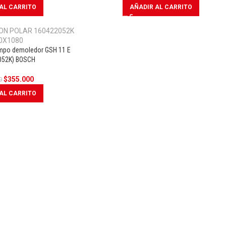
AL CARRITO
AÑADIR AL CARRITO
ampo demoledor GSH 11 E
OFERTA
052K) BOSCH
$
355.000
0
AL CARRITO