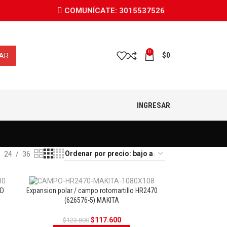
COMUNÍCATE: 3015537526
0
$
0
AR
INGRESAR
24
36
4D
Expansion polar / campo rotomartillo HR2470
(626576-5) MAKITA
A
OFERTA
$
117.600
$
123.800