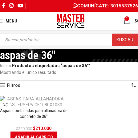
COMUNÍCATE: 3015537526
0
MENU
$
BUSCAR
aspas de 36"
Inicio
Productos etiquetados “aspas de 36"”
Mostrando el único resultado
Filtros
Aspas combinadas para allanadora de
OFERTA
concreto de 36″
$
210.000
$
220.000
AÑADIR AL CARRITO