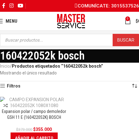
COMUNÍCATE: 3015537526
0
MENU
$
BUSCAR
160422052k bosch
Inicio
Productos etiquetados “160422052k bosch”
Mostrando el único resultado
Filtros
Expansion polar / campo demoledor
OFERTA
GSH 11 E (160422052K) BOSCH
$
355.000
$
373.000
AÑADIR AL CARRITO